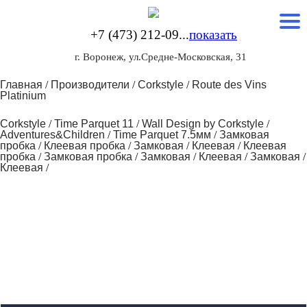
+7 (473) 212-09...
показать
г. Воронеж, ул.Средне-Московская, 31
Главная
/
Производители
/
Corkstyle
/
Route des Vins
Platinium
Corkstyle
/
Time Parquet 11
/
Wall Design by Corkstyle
/
Adventures&Children
/
Time Parquet 7.5мм
/
Замковая
пробка
/
Клеевая пробка
/
Замковая
/
Клеевая
/
Клеевая
пробка
/
Замковая пробка
/
Замковая
/
Клеевая
/
Замковая
/
Клеевая
/
Товаров не добавлено