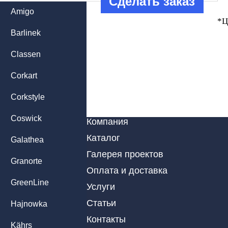
Сделать заказ
Amigo
*Ц
Barlinek
Classen
Corkart
Corkstyle
Coswick
Компания
Каталог
Galathea
Галерея проектов
Granorte
Оплата и доставка
GreenLine
Услуги
Статьи
Hajnowka
Контакты
Kährs