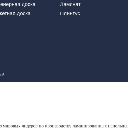
енерная доска
Ламинат
кетная доска
Плинтус
ой.
 из мировых лидеров по производству ламинированных напольны