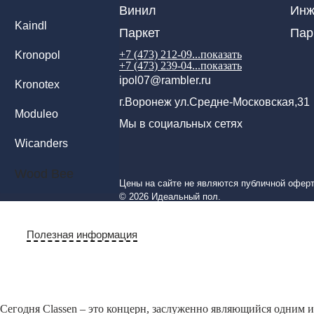
Винил
Инж
Kaindl
Паркет
Пар
+7 (473) 212-09...
показать
Kronopol
+7 (473) 239-04...
показать
ipol07@rambler.ru
Kronotex
г.Воронеж ул.Средне-Московская,31
Moduleo
Мы в социальных сетях
Wicanders
Wood Bee
Цены на сайте не являются публичной оферт
© 2026 Идеальный пол.
Полезная информация
Сегодня Classen – это концерн, заслуженно являющийся одним