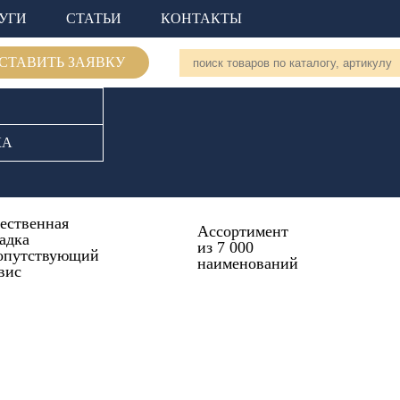
УГИ
СТАТЬИ
КОНТАКТЫ
СТАВИТЬ ЗАЯВКУ
КА
ественная
Ассортимент
адка
из 7 000
опутствующий
наименований
вис