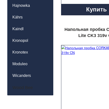
Hajnowka
Купить
Kährs
Kaindl
Напольная пробка
Lite CK3 319v
Kronopol
Kronotex
Moduleo
Wicanders
Wood Bee