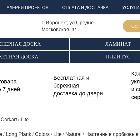
ГАЛЕРЕЯ ПРОЕКТОВ
ОПЛАТА И ДОСТАВКА
УСЛУГИ
г. Воронеж, ул.Средне-
ОСТ
Московская, 31
НЕРНАЯ ДОСКА
ЛАМИНАТ
КЕТНАЯ ДОСКА
ПЛИНТУС
Ка
Бесплатная и
товара
ук
бережная
е 7 дней
и 
доставка до двери
се
/
/
Corkart
Lite
/
/
/
/
/
e
Long Plank
Colors
Lite
Natural
Настенные пробковые 