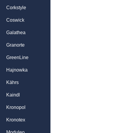
Corkstyle
Coswick
Galathea
Granorte
GreenLine
Hajnowka
Kährs
Kaindl
Kronopol
Kronotex
Moduleo