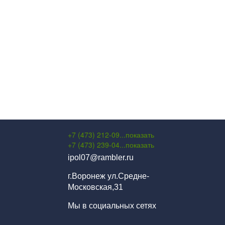
+7 (473) 212-09...
показать
+7 (473) 239-04...
показать
ipol07@rambler.ru
г.Воронеж ул.Средне-
Московская,31
Мы в социальных сетях