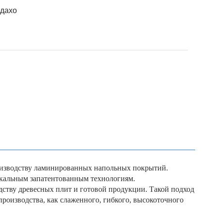
Идахо
роизводству ламинированных напольных покрытий.
икальным запатентованным технологиям.
одству древесных плит и готовой продукции. Такой подход
производства, как слаженного, гибкого, высокоточного