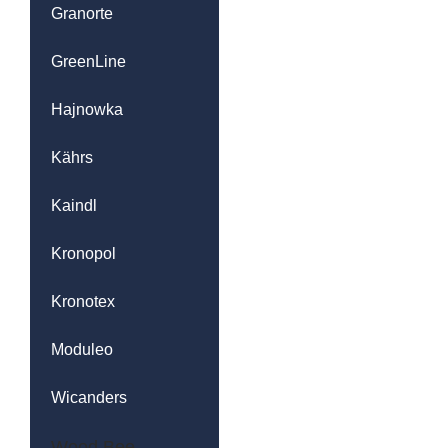
Granorte
GreenLine
Hajnowka
Kährs
Kaindl
Kronopol
Kronotex
Moduleo
Wicanders
Wood Bee