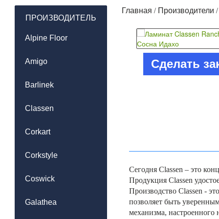
/
Главная
Производители
ПРОИЗВОДИТЕЛЬ
Alpine Floor
Amigo
Сделать за
Barlinek
Classen
Corkart
Corkstyle
Сегодня Classen – это ко
Coswick
Продукция Classen удосто
Производство Classen - э
позволяет быть уверенным 
Galathea
механизма, настроенного 