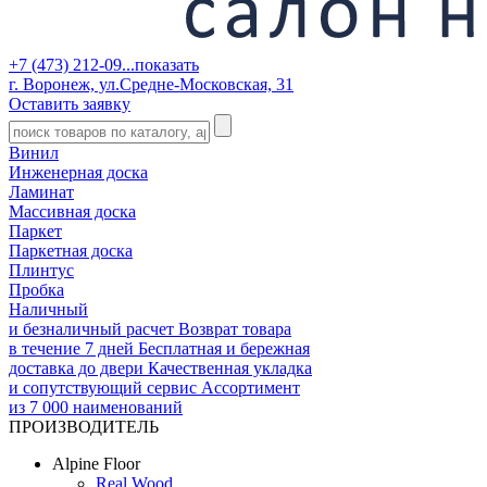
+7 (473) 212-09...
показать
г. Воронеж, ул.Средне-Московская, 31
Оставить заявку
Винил
Инженерная доска
Ламинат
Массивная доска
Паркет
Паркетная доска
Плинтус
Пробка
Наличный
и безналичный расчет
Возврат товара
в течение 7 дней
Бесплатная и бережная
доставка до двери
Качественная укладка
и сопутствующий сервис
Ассортимент
из 7 000 наименований
ПРОИЗВОДИТЕЛЬ
Alpine Floor
Real Wood