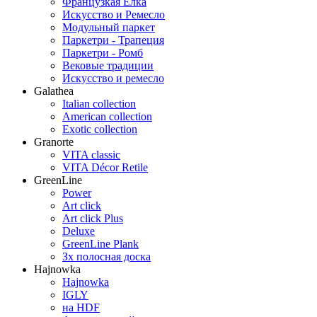
Французкая Елка
Искусство и Ремесло
Модульный паркет
Паркетри - Трапеция
Паркетри - Ромб
Вековые традиции
Искусство и ремесло
Galathea
Italian collection
American collection
Exotic collection
Granorte
VITA classic
VITA Décor Retile
GreenLine
Power
Art click
Art click Plus
Deluxe
GreenLine Plank
Зх полосная доска
Hajnowka
Hajnowka
IGLY
на HDF