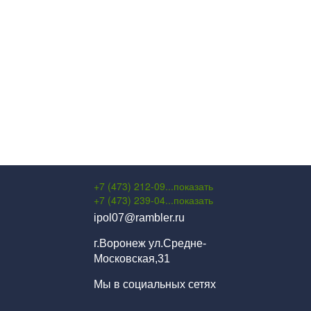
+7 (473) 212-09...
показать
+7 (473) 239-04...
показать
ipol07@rambler.ru
г.Воронеж ул.Средне-
Московская,31
Мы в социальных сетях