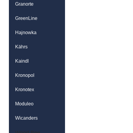
Granorte
GreenLine
Hajnowka
Kährs
Kaindl
Kronopol
Kronotex
Moduleo
Wicanders
Wood Bee