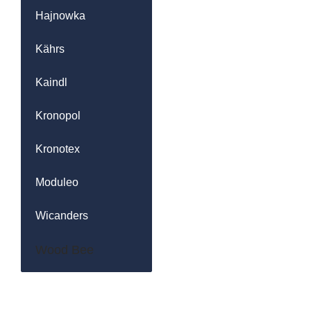
Hajnowka
Kährs
Kaindl
Kronopol
Kronotex
Moduleo
Wicanders
Wood Bee