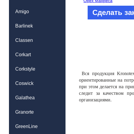
Сделать за
Amigo
Barlinek
Classen
Corkart
Corkstyle
Вся продукция Kronotex
ориентированные на потр
Coswick
при этом делается на при
следит за качеством пр
Galathea
организациями.
Granorte
GreenLine